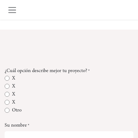
IR AL CONTENIDO
¿Cuál opción describe mejor tu proyecto?
*
X
X
X
X
Otro
Su nombre
*